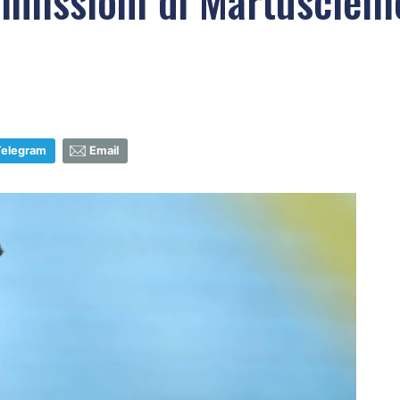
 dimissioni di Martuscielll
Telegram
Email