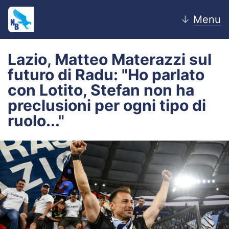
↓
Menu
Lazio, Matteo Materazzi sul
futuro di Radu: "Ho parlato
Home
con Lotito, Stefan non ha
preclusioni per ogni tipo di
News
ruolo..."
Editoriale
Pagelle
Settore Giovanile
Lazio Women
Calciomercato