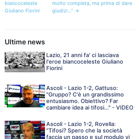
biancoceleste
molto completa, ma prima di dare
Giuliano Fiorini
giudizi..."
→
Ultime news
Lazio, 21 anni fa' ci lasciava
l'eroe biancoceleste Giuliano
Fiorini
Ascoli - Lazio 1-2, Gattuso:
"Gruppo? C'è un grandissimo
entusiasmo. Obiettivo? Far
cambiare idea ai tifosi..." - VIDEO
Ascoli - Lazio 1-2, Rovella:
"Tifosi? Spero che la società
faccia un passo e sul modulo vi