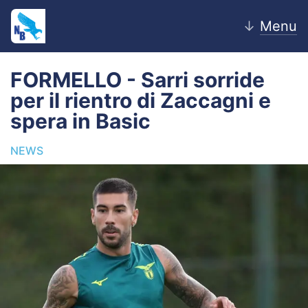
↓
Menu
FORMELLO - Sarri sorride
per il rientro di Zaccagni e
Home
spera in Basic
News
NEWS
Editoriale
Pagelle
Settore Giovanile
Lazio Women
Calciomercato