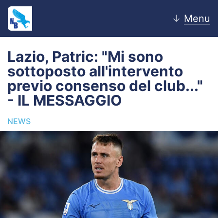
↓
Menu
Lazio, Patric: "Mi sono
sottoposto all'intervento
Home
previo consenso del club..."
- IL MESSAGGIO
News
NEWS
Editoriale
Pagelle
Settore Giovanile
Lazio Women
Calciomercato