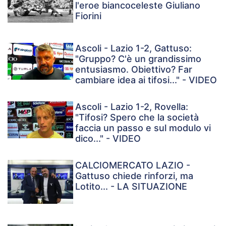
l'eroe biancoceleste Giuliano
Fiorini
Ascoli - Lazio 1-2, Gattuso:
"Gruppo? C'è un grandissimo
entusiasmo. Obiettivo? Far
cambiare idea ai tifosi..." - VIDEO
Ascoli - Lazio 1-2, Rovella:
"Tifosi? Spero che la società
faccia un passo e sul modulo vi
dico..." - VIDEO
CALCIOMERCATO LAZIO -
Gattuso chiede rinforzi, ma
Lotito... - LA SITUAZIONE