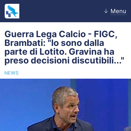
↓
Menu
Guerra Lega Calcio - FIGC,
Brambati: "Io sono dalla
Home
parte di Lotito. Gravina ha
preso decisioni discutibili..."
News
NEWS
Editoriale
Pagelle
Settore Giovanile
Lazio Women
Calciomercato