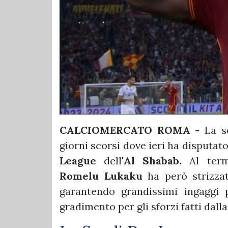
CALCIOMERCATO ROMA -
La s
giorni scorsi dove ieri ha disputat
League
dell'
Al Shabab.
Al term
Romelu Lukaku
ha però strizza
garantendo grandissimi ingaggi p
gradimento per gli sforzi fatti dalla