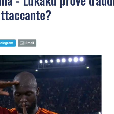
a - Lukaku prove d'addi
attaccante?
Telegram
Email