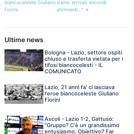
biancoceleste Giuliano
siamo arrivati secondi
Fiorini
altrimenti..."
→
Ultime news
Bologna - Lazio, settore ospiti
chiuso e trasferta vietata per i
tifosi biancocelesti - IL
COMUNICATO
Lazio, 21 anni fa' ci lasciava
l'eroe biancoceleste Giuliano
Fiorini
Ascoli - Lazio 1-2, Gattuso:
"Gruppo? C'è un grandissimo
entusiasmo. Obiettivo? Far