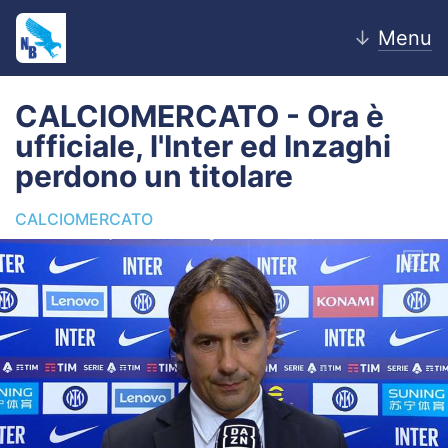
↓
Menu
CALCIOMERCATO - Ora è
ufficiale, l'Inter ed Inzaghi
Home
perdono un titolare
News
CALCIOMERCATO
Editoriale
Pagelle
Settore Giovanile
Lazio Women
Calciomercato