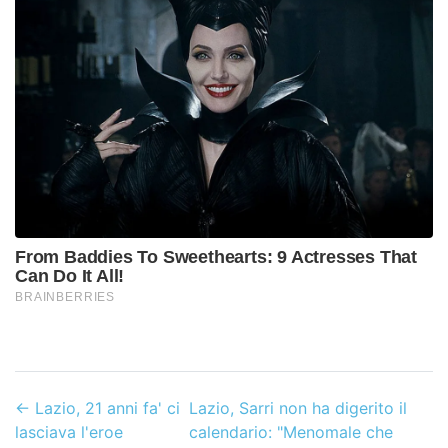
←
Lazio, 21 anni fa' ci
Lazio, Sarri non ha digerito il
lasciava l'eroe
calendario: "Menomale che