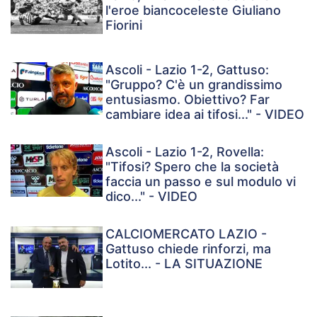
l'eroe biancoceleste Giuliano
Fiorini
Ascoli - Lazio 1-2, Gattuso:
"Gruppo? C'è un grandissimo
entusiasmo. Obiettivo? Far
cambiare idea ai tifosi..." - VIDEO
Ascoli - Lazio 1-2, Rovella:
"Tifosi? Spero che la società
faccia un passo e sul modulo vi
dico..." - VIDEO
CALCIOMERCATO LAZIO -
Gattuso chiede rinforzi, ma
Lotito... - LA SITUAZIONE