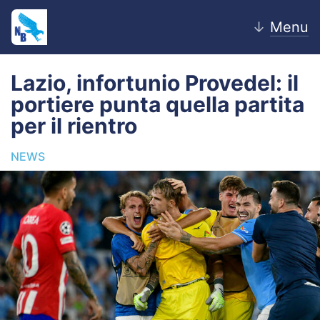
↓
Menu
Lazio, infortunio Provedel: il
portiere punta quella partita
Home
per il rientro
News
NEWS
Editoriale
Pagelle
Settore Giovanile
Lazio Women
Calciomercato