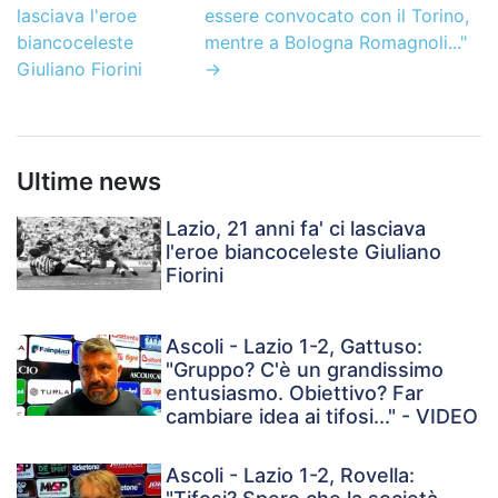
lasciava l'eroe
essere convocato con il Torino,
biancoceleste
mentre a Bologna Romagnoli..."
Giuliano Fiorini
→
Ultime news
Lazio, 21 anni fa' ci lasciava
l'eroe biancoceleste Giuliano
Fiorini
Ascoli - Lazio 1-2, Gattuso:
"Gruppo? C'è un grandissimo
entusiasmo. Obiettivo? Far
cambiare idea ai tifosi..." - VIDEO
Ascoli - Lazio 1-2, Rovella: