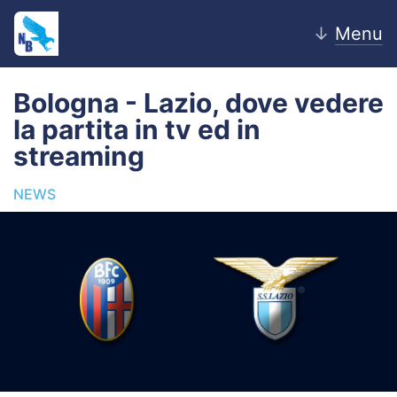
↓
Menu
Bologna - Lazio, dove vedere
la partita in tv ed in
Home
streaming
News
NEWS
Editoriale
Pagelle
Settore Giovanile
Lazio Women
Calciomercato