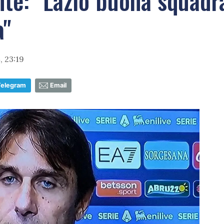
onte: "Lazio buona squadr
a"
 23:19
Telegram
Email