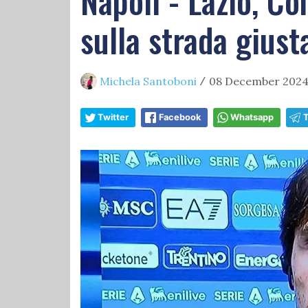
Napoli - Lazio, C
sulla strada giust
Michela Santoboni
08 December 2024,
/
Twitter
Facebook
Whatsapp