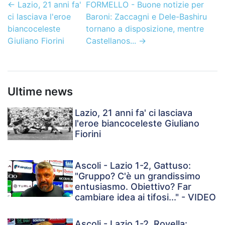
←
Lazio, 21 anni fa'
FORMELLO - Buone notizie per
ci lasciava l'eroe
Baroni: Zaccagni e Dele-Bashiru
biancoceleste
tornano a disposizione, mentre
Giuliano Fiorini
Castellanos...
→
Ultime news
Lazio, 21 anni fa' ci lasciava
l'eroe biancoceleste Giuliano
Fiorini
Ascoli - Lazio 1-2, Gattuso:
"Gruppo? C'è un grandissimo
entusiasmo. Obiettivo? Far
cambiare idea ai tifosi..." - VIDEO
Ascoli - Lazio 1-2, Rovella: