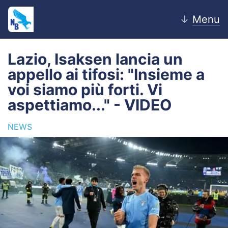
↓
Menu
Lazio, Isaksen lancia un
appello ai tifosi: "Insieme a
Home
voi siamo più forti. Vi
aspettiamo..." - VIDEO
News
NEWS
Editoriale
Pagelle
Settore Giovanile
Lazio Women
Calciomercato