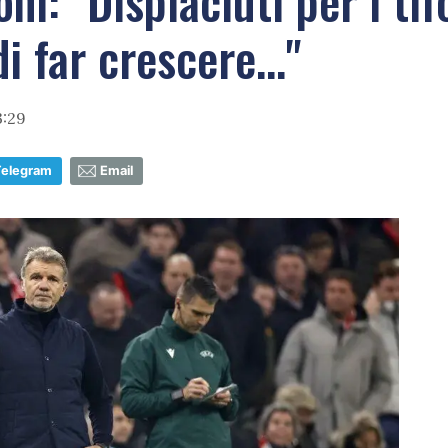
ni: "Dispiaciuti per i ti
 far crescere..."
3:29
Telegram
Email