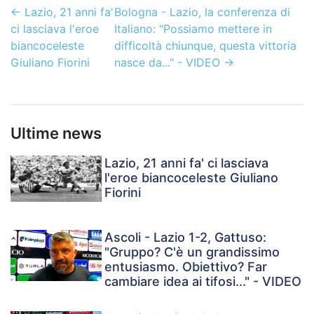
←
Lazio, 21 anni fa'
Bologna - Lazio, la conferenza di
ci lasciava l'eroe
Italiano: "Possiamo mettere in
biancoceleste
difficoltà chiunque, questa vittoria
Giuliano Fiorini
nasce da..." - VIDEO
→
Ultime news
Lazio, 21 anni fa' ci lasciava
l'eroe biancoceleste Giuliano
Fiorini
Ascoli - Lazio 1-2, Gattuso:
"Gruppo? C'è un grandissimo
entusiasmo. Obiettivo? Far
cambiare idea ai tifosi..." - VIDEO