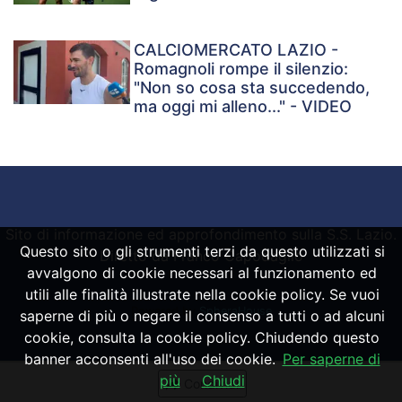
CALCIOMERCATO LAZIO -
Romagnoli rompe il silenzio:
"Non so cosa sta succedendo,
ma oggi mi alleno..." - VIDEO
Sito di informazione ed approfondimento sulla S.S. Lazio.
Questo sito o gli strumenti terzi da questo utilizzati si
Diretto da Franco Capodaglio
avvalgono di cookie necessari al funzionamento ed
utili alle finalità illustrate nella cookie policy. Se vuoi
Powered by
SpheraHouse
saperne di più o negare il consenso a tutti o ad alcuni
cookie, consulta la cookie policy. Chiudendo questo
banner acconsenti all'uso dei cookie.
Per saperne di
più
Chiudi
Condividi