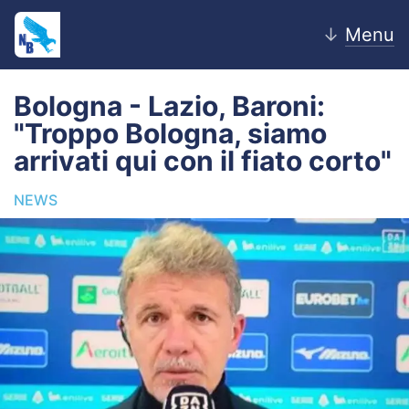
↓
Menu
Bologna - Lazio, Baroni:
"Troppo Bologna, siamo
Home
arrivati qui con il fiato corto"
News
NEWS
Editoriale
Pagelle
Settore Giovanile
Lazio Women
Calciomercato