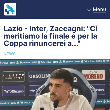
↓
Menu
Lazio - Inter, Zaccagni: "Ci
meritiamo la finale e per la
Home
Coppa rinuncerei a..."
News
NEWS
Editoriale
Pagelle
Settore Giovanile
Lazio Women
Calciomercato