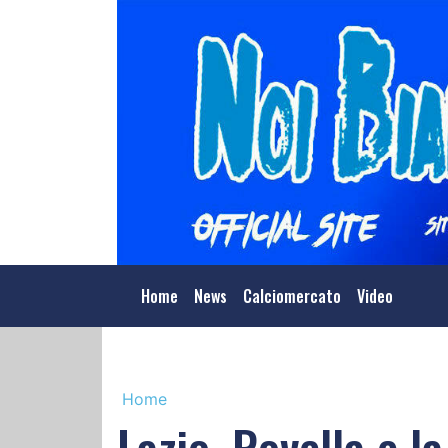
Home
News
Calciomercato
Video
Home
Lazio, Rovella e la