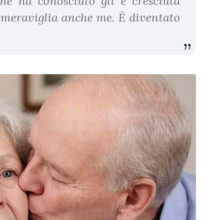
he ha conosciuto gli è cresciuta
e meraviglia anche me. È diventato