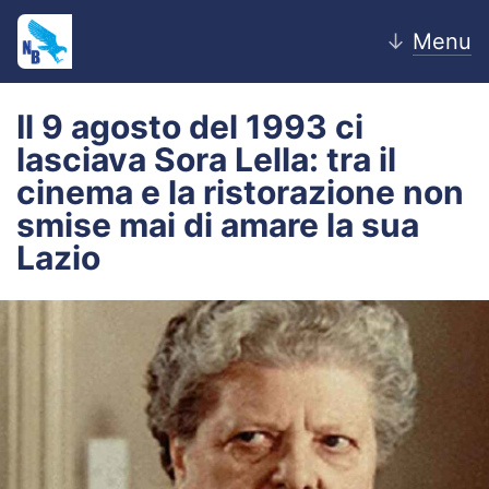
↓
Menu
Il 9 agosto del 1993 ci
lasciava Sora Lella: tra il
Home
cinema e la ristorazione non
smise mai di amare la sua
News
Lazio
Editoriale
Pagelle
Settore Giovanile
Lazio Women
Calciomercato