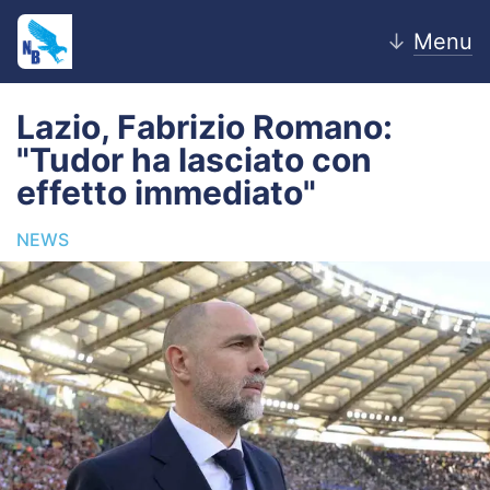
↓
Menu
Lazio, Fabrizio Romano:
"Tudor ha lasciato con
Home
effetto immediato"
News
NEWS
Editoriale
Pagelle
Settore Giovanile
Lazio Women
Calciomercato