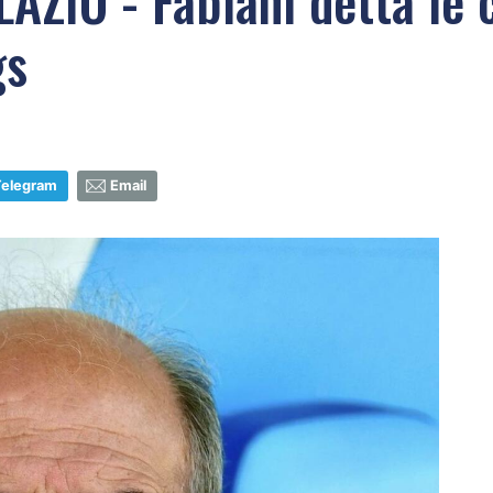
IO - Fabiani detta le c
gs
Telegram
Email