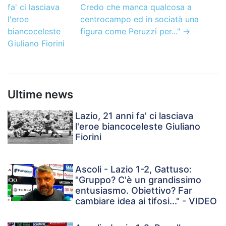
fa' ci lasciava
Credo che manca qualcosa a
l'eroe
centrocampo ed in sociatà una
biancoceleste
figura come Peruzzi per..."
→
Giuliano Fiorini
Ultime news
Lazio, 21 anni fa' ci lasciava
l'eroe biancoceleste Giuliano
Fiorini
Ascoli - Lazio 1-2, Gattuso:
"Gruppo? C'è un grandissimo
entusiasmo. Obiettivo? Far
cambiare idea ai tifosi..." - VIDEO