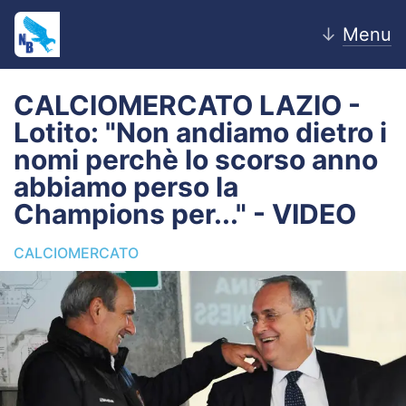
↓
Menu
CALCIOMERCATO LAZIO -
Lotito: "Non andiamo dietro i
Home
nomi perchè lo scorso anno
abbiamo perso la
News
Champions per..." - VIDEO
Editoriale
CALCIOMERCATO
Pagelle
Settore Giovanile
Lazio Women
Calciomercato