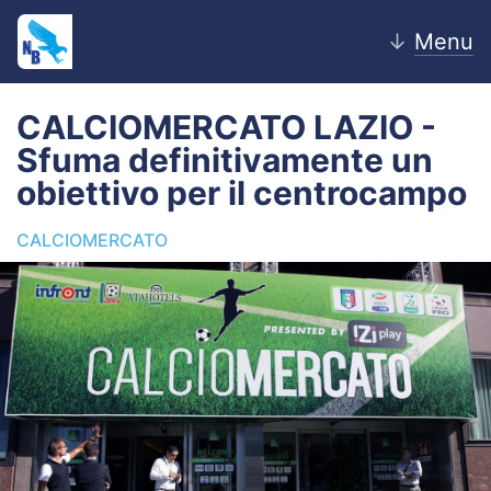
↓
Menu
CALCIOMERCATO LAZIO -
Sfuma definitivamente un
Home
obiettivo per il centrocampo
News
CALCIOMERCATO
Editoriale
Pagelle
Settore Giovanile
Lazio Women
Calciomercato