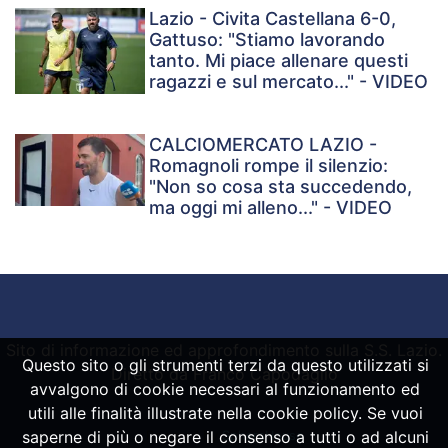
Lazio - Civita Castellana 6-0,
Gattuso: "Stiamo lavorando
tanto. Mi piace allenare questi
ragazzi e sul mercato..." - VIDEO
CALCIOMERCATO LAZIO -
Romagnoli rompe il silenzio:
"Non so cosa sta succedendo,
ma oggi mi alleno..." - VIDEO
Sito di informazione ed approfondimento sulla S.S. Lazio.
Questo sito o gli strumenti terzi da questo utilizzati si
Diretto da Franco Capodaglio
avvalgono di cookie necessari al funzionamento ed
utili alle finalità illustrate nella cookie policy. Se vuoi
saperne di più o negare il consenso a tutti o ad alcuni
Powered by
SpheraHouse