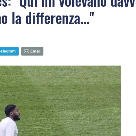
s: "Qui mi volevano davve
 la differenza..."
Telegram
Email