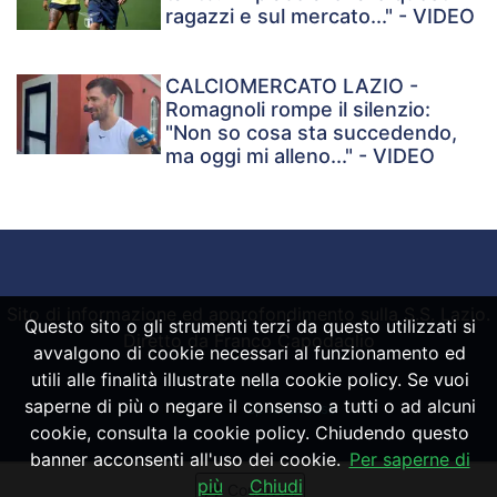
ragazzi e sul mercato..." - VIDEO
CALCIOMERCATO LAZIO -
Romagnoli rompe il silenzio:
"Non so cosa sta succedendo,
ma oggi mi alleno..." - VIDEO
Sito di informazione ed approfondimento sulla S.S. Lazio.
Questo sito o gli strumenti terzi da questo utilizzati si
Diretto da Franco Capodaglio
avvalgono di cookie necessari al funzionamento ed
utili alle finalità illustrate nella cookie policy. Se vuoi
saperne di più o negare il consenso a tutti o ad alcuni
Powered by
SpheraHouse
cookie, consulta la cookie policy. Chiudendo questo
banner acconsenti all'uso dei cookie.
Per saperne di
più
Chiudi
Condividi