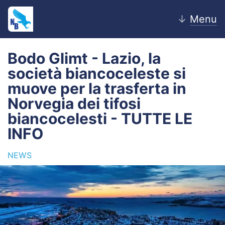
↓
Menu
Bodo Glimt - Lazio, la
società biancoceleste si
Home
muove per la trasferta in
Norvegia dei tifosi
News
biancocelesti - TUTTE LE
Editoriale
INFO
Pagelle
NEWS
Settore Giovanile
Lazio Women
Calciomercato