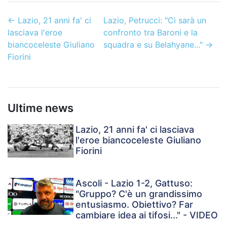
←
Lazio, 21 anni fa' ci
Lazio, Petrucci: "Ci sarà un
lasciava l'eroe
confronto tra Baroni e la
biancoceleste Giuliano
squadra e su Belahyane..."
→
Fiorini
Ultime news
Lazio, 21 anni fa' ci lasciava
l'eroe biancoceleste Giuliano
Fiorini
Ascoli - Lazio 1-2, Gattuso:
"Gruppo? C'è un grandissimo
entusiasmo. Obiettivo? Far
cambiare idea ai tifosi..." - VIDEO