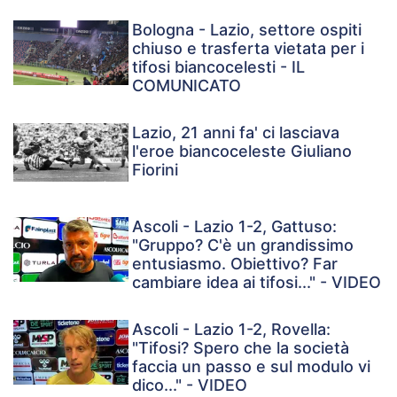
Bologna - Lazio, settore ospiti
chiuso e trasferta vietata per i
tifosi biancocelesti - IL
COMUNICATO
Lazio, 21 anni fa' ci lasciava
l'eroe biancoceleste Giuliano
Fiorini
Ascoli - Lazio 1-2, Gattuso:
"Gruppo? C'è un grandissimo
entusiasmo. Obiettivo? Far
cambiare idea ai tifosi..." - VIDEO
Ascoli - Lazio 1-2, Rovella:
"Tifosi? Spero che la società
faccia un passo e sul modulo vi
dico..." - VIDEO