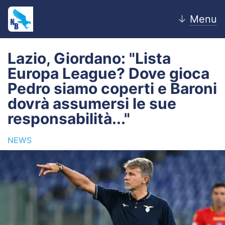
↓
Menu
Lazio, Giordano: "Lista
Europa League? Dove gioca
Home
Pedro siamo coperti e Baroni
dovrà assumersi le sue
News
responsabilità..."
Editoriale
NEWS
Pagelle
Settore Giovanile
Lazio Women
Calciomercato