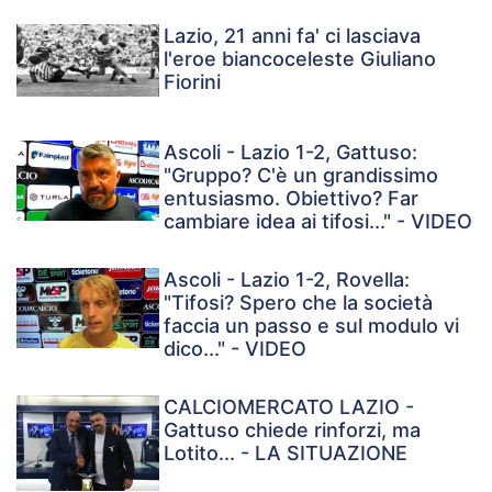
Lazio, 21 anni fa' ci lasciava
l'eroe biancoceleste Giuliano
Fiorini
Ascoli - Lazio 1-2, Gattuso:
"Gruppo? C'è un grandissimo
entusiasmo. Obiettivo? Far
cambiare idea ai tifosi..." - VIDEO
Ascoli - Lazio 1-2, Rovella:
"Tifosi? Spero che la società
faccia un passo e sul modulo vi
dico..." - VIDEO
CALCIOMERCATO LAZIO -
Gattuso chiede rinforzi, ma
Lotito... - LA SITUAZIONE