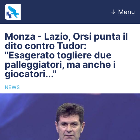
↓
Menu
Monza - Lazio, Orsi punta il
dito contro Tudor:
Home
"Esagerato togliere due
palleggiatori, ma anche i
News
giocatori..."
Editoriale
NEWS
Pagelle
Settore Giovanile
Lazio Women
Calciomercato