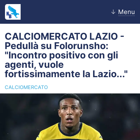
↓
Menu
CALCIOMERCATO LAZIO -
Pedullà su Folorunsho:
Home
"Incontro positivo con gli
agenti, vuole
News
fortissimamente la Lazio..."
Editoriale
CALCIOMERCATO
Pagelle
Settore Giovanile
Lazio Women
Calciomercato