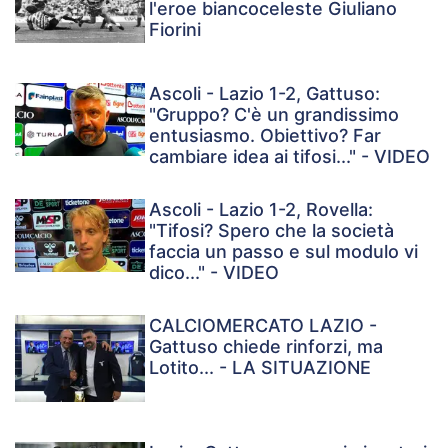
l'eroe biancoceleste Giuliano
Fiorini
Ascoli - Lazio 1-2, Gattuso:
"Gruppo? C'è un grandissimo
entusiasmo. Obiettivo? Far
cambiare idea ai tifosi..." - VIDEO
Ascoli - Lazio 1-2, Rovella:
"Tifosi? Spero che la società
faccia un passo e sul modulo vi
dico..." - VIDEO
CALCIOMERCATO LAZIO -
Gattuso chiede rinforzi, ma
Lotito... - LA SITUAZIONE