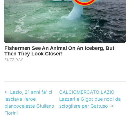
←
Lazio, 21 anni fa' ci
CALCIOMERCATO LAZIO -
lasciava l'eroe
Lazzari e Gigot due nodi da
biancoceleste Giuliano
sciogliere per Gattuso
→
Fiorini