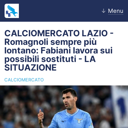
↓
Menu
CALCIOMERCATO LAZIO -
Romagnoli sempre più
Home
lontano: Fabiani lavora sui
possibili sostituti - LA
News
SITUAZIONE
Editoriale
CALCIOMERCATO
Pagelle
Settore Giovanile
Lazio Women
Calciomercato