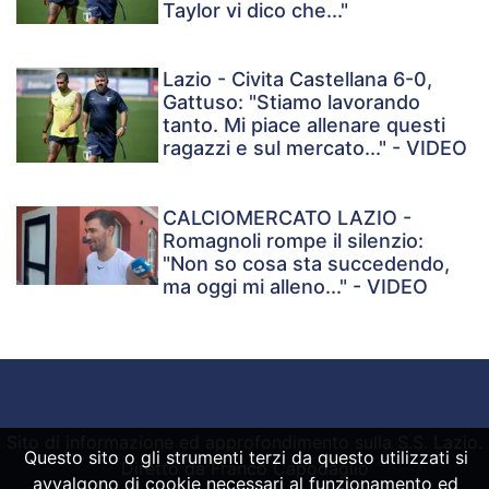
Taylor vi dico che..."
Lazio - Civita Castellana 6-0,
Gattuso: "Stiamo lavorando
tanto. Mi piace allenare questi
ragazzi e sul mercato..." - VIDEO
CALCIOMERCATO LAZIO -
Romagnoli rompe il silenzio:
"Non so cosa sta succedendo,
ma oggi mi alleno..." - VIDEO
Sito di informazione ed approfondimento sulla S.S. Lazio.
Questo sito o gli strumenti terzi da questo utilizzati si
Diretto da Franco Capodaglio
avvalgono di cookie necessari al funzionamento ed