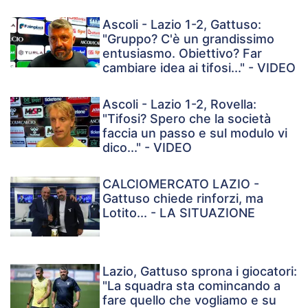
Ascoli - Lazio 1-2, Gattuso:
"Gruppo? C'è un grandissimo
entusiasmo. Obiettivo? Far
cambiare idea ai tifosi..." - VIDEO
Ascoli - Lazio 1-2, Rovella:
"Tifosi? Spero che la società
faccia un passo e sul modulo vi
dico..." - VIDEO
CALCIOMERCATO LAZIO -
Gattuso chiede rinforzi, ma
Lotito... - LA SITUAZIONE
Lazio, Gattuso sprona i giocatori:
"La squadra sta comincando a
fare quello che vogliamo e su