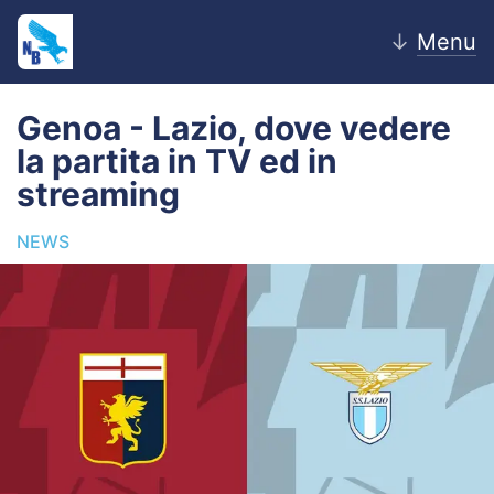
↓
Menu
Genoa - Lazio, dove vedere
la partita in TV ed in
Home
streaming
News
NEWS
Editoriale
Pagelle
Settore Giovanile
Lazio Women
Calciomercato