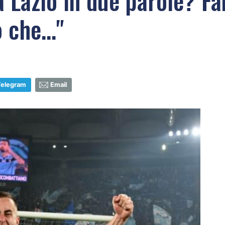
a Lazio in due parole? F
 che..."
Telegram
Email