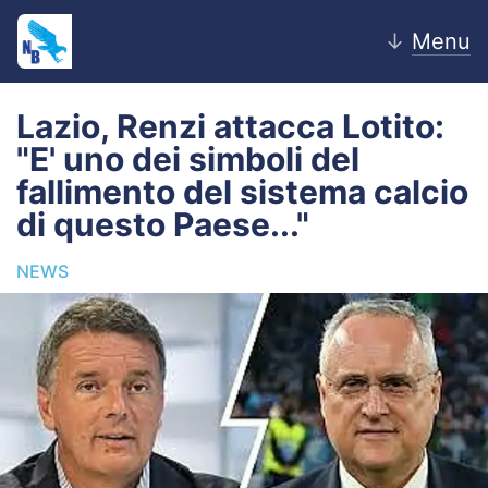
↓
Menu
Lazio, Renzi attacca Lotito:
"E' uno dei simboli del
Home
fallimento del sistema calcio
di questo Paese..."
News
NEWS
Editoriale
Pagelle
Settore Giovanile
Lazio Women
Calciomercato