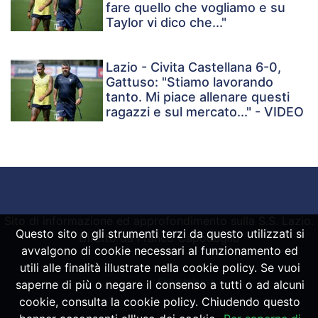
fare quello che vogliamo e su
Taylor vi dico che..."
Lazio - Civita Castellana 6-0,
Gattuso: "Stiamo lavorando
tanto. Mi piace allenare questi
ragazzi e sul mercato..." - VIDEO
Sito di informazione ed approfondimento sulla S.S. Lazio.
Questo sito o gli strumenti terzi da questo utilizzati si
Diretto da Franco Capodaglio
avvalgono di cookie necessari al funzionamento ed
utili alle finalità illustrate nella cookie policy. Se vuoi
Powered by
SpheraHouse
saperne di più o negare il consenso a tutti o ad alcuni
cookie, consulta la cookie policy. Chiudendo questo