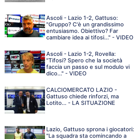
Ascoli - Lazio 1-2, Gattuso:
"Gruppo? C'è un grandissimo
entusiasmo. Obiettivo? Far
cambiare idea ai tifosi..." - VIDEO
Ascoli - Lazio 1-2, Rovella:
"Tifosi? Spero che la società
faccia un passo e sul modulo vi
dico..." - VIDEO
CALCIOMERCATO LAZIO -
Gattuso chiede rinforzi, ma
Lotito... - LA SITUAZIONE
Lazio, Gattuso sprona i giocatori:
"La squadra sta comincando a