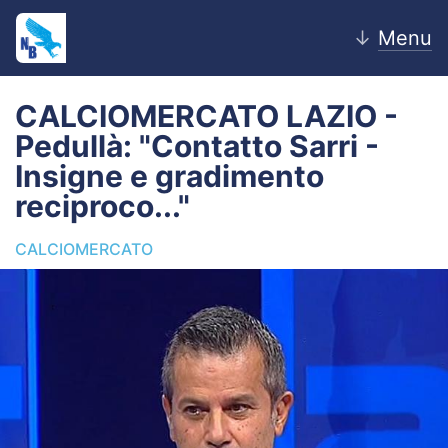
↓
Menu
CALCIOMERCATO LAZIO -
Pedullà: "Contatto Sarri -
Home
Insigne e gradimento
reciproco..."
News
CALCIOMERCATO
Editoriale
Pagelle
Settore Giovanile
Lazio Women
Calciomercato