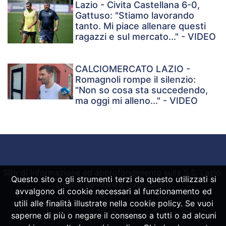
Lazio - Civita Castellana 6-0,
Gattuso: "Stiamo lavorando
tanto. Mi piace allenare questi
ragazzi e sul mercato..." - VIDEO
CALCIOMERCATO LAZIO -
Romagnoli rompe il silenzio:
"Non so cosa sta succedendo,
ma oggi mi alleno..." - VIDEO
Sito di informazione ed approfondimento sulla S.S. Lazio.
Questo sito o gli strumenti terzi da questo utilizzati si
Diretto da Franco Capodaglio
avvalgono di cookie necessari al funzionamento ed
utili alle finalità illustrate nella cookie policy. Se vuoi
saperne di più o negare il consenso a tutti o ad alcuni
Powered by
SpheraHouse