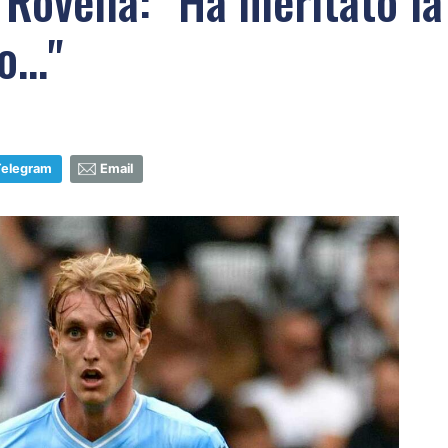
u Rovella: "Ha meritato l
..."
Telegram
Email