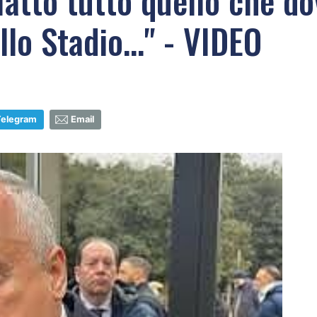
 fatto tutto quello che d
allo Stadio..." - VIDEO
Telegram
Email