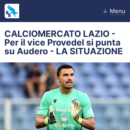
↓
Menu
CALCIOMERCATO LAZIO -
Per il vice Provedel si punta
Home
su Audero - LA SITUAZIONE
News
Editoriale
Pagelle
Settore Giovanile
Lazio Women
Calciomercato