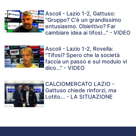
Ascoli - Lazio 1-2, Gattuso:
"Gruppo? C'è un grandissimo
entusiasmo. Obiettivo? Far
cambiare idea ai tifosi..." - VIDEO
Ascoli - Lazio 1-2, Rovella:
"Tifosi? Spero che la società
faccia un passo e sul modulo vi
dico..." - VIDEO
CALCIOMERCATO LAZIO -
Gattuso chiede rinforzi, ma
Lotito... - LA SITUAZIONE