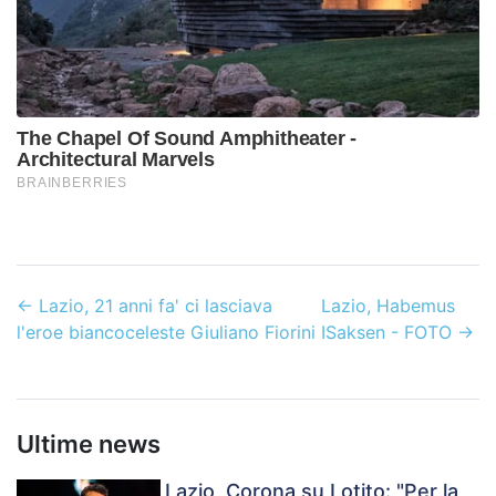
←
Lazio, 21 anni fa' ci lasciava
Lazio, Habemus
l'eroe biancoceleste Giuliano Fiorini
ISaksen - FOTO
→
Ultime news
Lazio, Corona su Lotito: "Per la