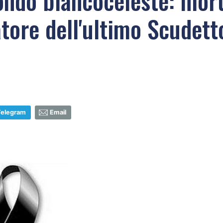
mondo biancoceleste: mor
tore dell'ultimo Scudet
Telegram
Email