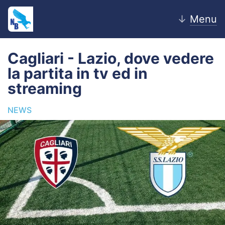
↓
Menu
Cagliari - Lazio, dove vedere
la partita in tv ed in
Home
streaming
News
NEWS
Editoriale
Pagelle
Settore Giovanile
Lazio Women
Calciomercato