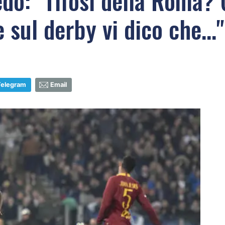
edo: "Tifosi della Roma?
e sul derby vi dico che..."
Telegram
Email