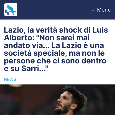
↓
Menu
Lazio, la verità shock di Luis
Alberto: "Non sarei mai
Home
andato via... La Lazio è una
società speciale, ma non le
News
persone che ci sono dentro
Editoriale
e su Sarri..."
Pagelle
NEWS
Settore Giovanile
Lazio Women
Calciomercato