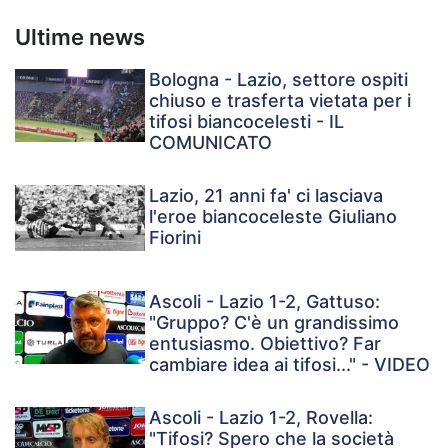
Ultime news
Bologna - Lazio, settore ospiti
chiuso e trasferta vietata per i
tifosi biancocelesti - IL
COMUNICATO
Lazio, 21 anni fa' ci lasciava
l'eroe biancoceleste Giuliano
Fiorini
Ascoli - Lazio 1-2, Gattuso:
"Gruppo? C'è un grandissimo
entusiasmo. Obiettivo? Far
cambiare idea ai tifosi..." - VIDEO
Ascoli - Lazio 1-2, Rovella:
"Tifosi? Spero che la società