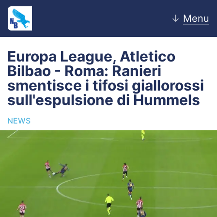
↓
Menu
Europa League, Atletico
Bilbao - Roma: Ranieri
Home
smentisce i tifosi giallorossi
sull'espulsione di Hummels
News
NEWS
Editoriale
Pagelle
Settore Giovanile
Lazio Women
Calciomercato