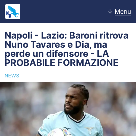
↓
Menu
Napoli - Lazio: Baroni ritrova
Nuno Tavares e Dia, ma
Home
perde un difensore - LA
PROBABILE FORMAZIONE
News
NEWS
Editoriale
Pagelle
Settore Giovanile
Lazio Women
Calciomercato