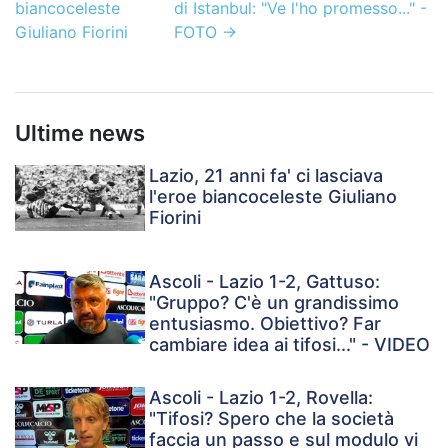
biancoceleste
di Istanbul: "Ve l'ho promesso..." -
Giuliano Fiorini
FOTO
→
Ultime news
Lazio, 21 anni fa' ci lasciava
l'eroe biancoceleste Giuliano
Fiorini
Ascoli - Lazio 1-2, Gattuso:
"Gruppo? C'è un grandissimo
entusiasmo. Obiettivo? Far
cambiare idea ai tifosi..." - VIDEO
Ascoli - Lazio 1-2, Rovella:
"Tifosi? Spero che la società
faccia un passo e sul modulo vi