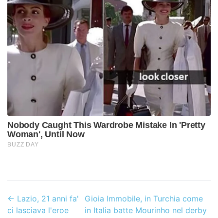
←
Lazio, 21 anni fa'
Gioia Immobile, in Turchia come
ci lasciava l'eroe
in Italia batte Mourinho nel derby