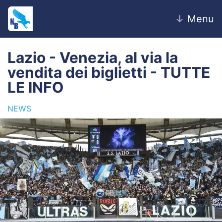
↓
Menu
Lazio - Venezia, al via la
vendita dei biglietti - TUTTE
Home
LE INFO
News
NEWS
Editoriale
Pagelle
Settore Giovanile
Lazio Women
Calciomercato