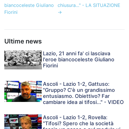
biancoceleste Giuliano
chiusura..." - LA SITUAZIONE
Fiorini
→
Ultime news
Lazio, 21 anni fa' ci lasciava
l'eroe biancoceleste Giuliano
Fiorini
Ascoli - Lazio 1-2, Gattuso:
"Gruppo? C'è un grandissimo
entusiasmo. Obiettivo? Far
cambiare idea ai tifosi..." - VIDEO
Ascoli - Lazio 1-2, Rovella:
"Tifosi? Spero che la società