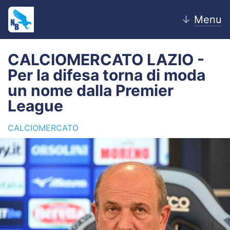
↓
Menu
CALCIOMERCATO LAZIO -
Per la difesa torna di moda
Home
un nome dalla Premier
League
News
CALCIOMERCATO
Editoriale
Pagelle
Settore Giovanile
Lazio Women
Calciomercato