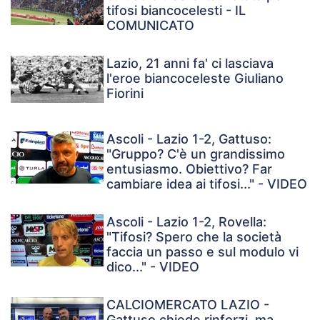
tifosi biancocelesti - IL
COMUNICATO
Lazio, 21 anni fa' ci lasciava
l'eroe biancoceleste Giuliano
Fiorini
Ascoli - Lazio 1-2, Gattuso:
"Gruppo? C'è un grandissimo
entusiasmo. Obiettivo? Far
cambiare idea ai tifosi..." - VIDEO
Ascoli - Lazio 1-2, Rovella:
"Tifosi? Spero che la società
faccia un passo e sul modulo vi
dico..." - VIDEO
CALCIOMERCATO LAZIO -
Gattuso chiede rinforzi, ma