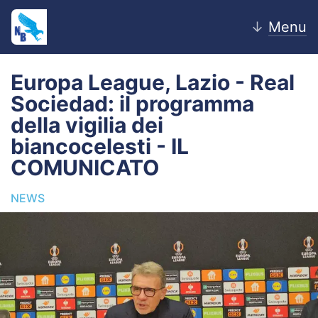
↓
Menu
Europa League, Lazio - Real
Sociedad: il programma
Home
della vigilia dei
biancocelesti - IL
News
COMUNICATO
Editoriale
NEWS
Pagelle
Settore Giovanile
Lazio Women
Calciomercato