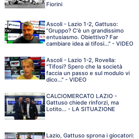
Fiorini
Ascoli - Lazio 1-2, Gattuso:
"Gruppo? C'è un grandissimo
entusiasmo. Obiettivo? Far
cambiare idea ai tifosi..." - VIDEO
Ascoli - Lazio 1-2, Rovella:
"Tifosi? Spero che la società
faccia un passo e sul modulo vi
dico..." - VIDEO
CALCIOMERCATO LAZIO -
Gattuso chiede rinforzi, ma
Lotito... - LA SITUAZIONE
Lazio, Gattuso sprona i giocatori: