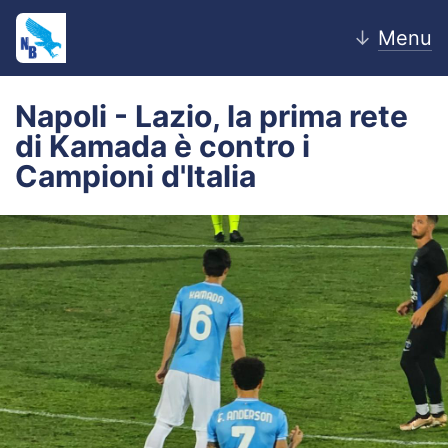
↓
Menu
Napoli - Lazio, la prima rete
di Kamada è contro i
Home
Campioni d'Italia
News
Editoriale
Pagelle
Settore Giovanile
Lazio Women
Calciomercato