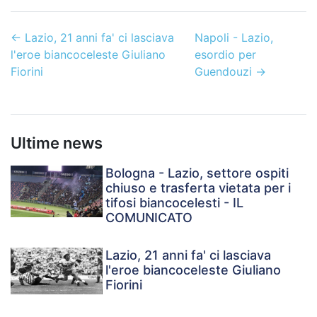
←
Lazio, 21 anni fa' ci lasciava
Napoli - Lazio,
l'eroe biancoceleste Giuliano
esordio per
Fiorini
Guendouzi
→
Ultime news
Bologna - Lazio, settore ospiti
chiuso e trasferta vietata per i
tifosi biancocelesti - IL
COMUNICATO
Lazio, 21 anni fa' ci lasciava
l'eroe biancoceleste Giuliano
Fiorini