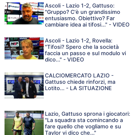
Ascoli - Lazio 1-2, Gattuso:
"Gruppo? C'è un grandissimo
entusiasmo. Obiettivo? Far
cambiare idea ai tifosi..." - VIDEO
Ascoli - Lazio 1-2, Rovella:
"Tifosi? Spero che la società
faccia un passo e sul modulo vi
dico..." - VIDEO
CALCIOMERCATO LAZIO -
Gattuso chiede rinforzi, ma
Lotito... - LA SITUAZIONE
Lazio, Gattuso sprona i giocatori:
"La squadra sta comincando a
fare quello che vogliamo e su
Taylor vi dico che..."