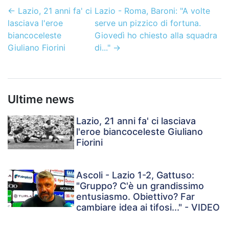
←
Lazio, 21 anni fa' ci
Lazio - Roma, Baroni: "A volte
lasciava l'eroe
serve un pizzico di fortuna.
biancoceleste
Giovedì ho chiesto alla squadra
Giuliano Fiorini
di..."
→
Ultime news
Lazio, 21 anni fa' ci lasciava
l'eroe biancoceleste Giuliano
Fiorini
Ascoli - Lazio 1-2, Gattuso:
"Gruppo? C'è un grandissimo
entusiasmo. Obiettivo? Far
cambiare idea ai tifosi..." - VIDEO