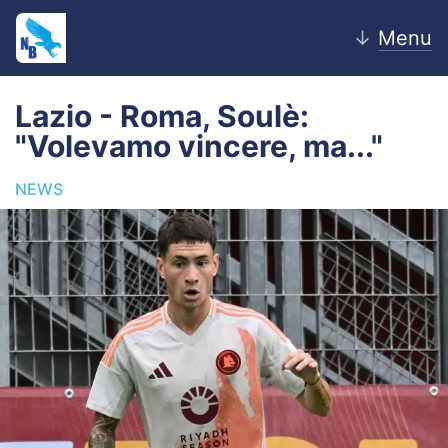
↓
Menu
Lazio - Roma, Soulè:
"Volevamo vincere, ma..."
Home
NEWS
News
Editoriale
Pagelle
Settore Giovanile
Lazio Women
Calciomercato