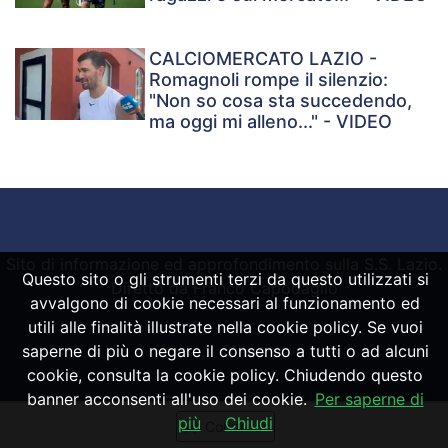
CALCIOMERCATO LAZIO -
Romagnoli rompe il silenzio:
"Non so cosa sta succedendo,
ma oggi mi alleno..." - VIDEO
Sito di informazione ed approfondimento sulla S.S. Lazio.
Questo sito o gli strumenti terzi da questo utilizzati si
Diretto da Franco Capodaglio
avvalgono di cookie necessari al funzionamento ed
utili alle finalità illustrate nella cookie policy. Se vuoi
saperne di più o negare il consenso a tutti o ad alcuni
Powered by
SpheraHouse
cookie, consulta la cookie policy. Chiudendo questo
banner acconsenti all'uso dei cookie.
Per saperne di
più
Chiudi
Condividi