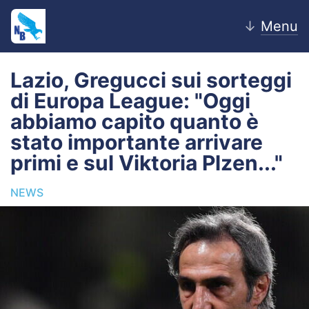
↓
Menu
Lazio, Gregucci sui sorteggi
di Europa League: "Oggi
Home
abbiamo capito quanto è
stato importante arrivare
News
primi e sul Viktoria Plzen..."
Editoriale
NEWS
Pagelle
Settore Giovanile
Lazio Women
Calciomercato