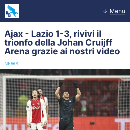
↓
Menu
Ajax - Lazio 1-3, rivivi il
trionfo della Johan Cruijff
Home
Arena grazie ai nostri video
News
NEWS
Editoriale
Pagelle
Settore Giovanile
Lazio Women
Calciomercato