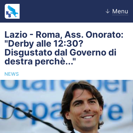
↓
Menu
Lazio - Roma, Ass. Onorato:
"Derby alle 12:30?
Home
Disgustato dal Governo di
destra perchè..."
News
NEWS
Editoriale
Pagelle
Settore Giovanile
Lazio Women
Calciomercato