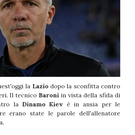
est'oggi la
Lazio
dopo la sconfitta contro
ri. Il tecnico
Baroni
in vista della sfida di
ntro la
Dinamo Kiev
è in ansia per le
e erano state le parole dell'allenatore
a.