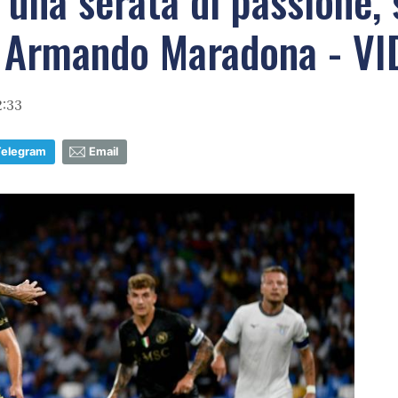
, una serata di passione,
o Armando Maradona - V
2:33
Telegram
Email