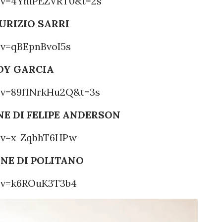
?v=4YhiPEZVRT0&t=2s
URIZIO SARRI
v=qBEpnBvoI5s
DY GARCIA
?v=89fINrkHu2Q&t=3s
NE DI FELIPE ANDERSON
?v=x-ZqbhT6HPw
ONE DI POLITANO
?v=k6ROuK3T3b4