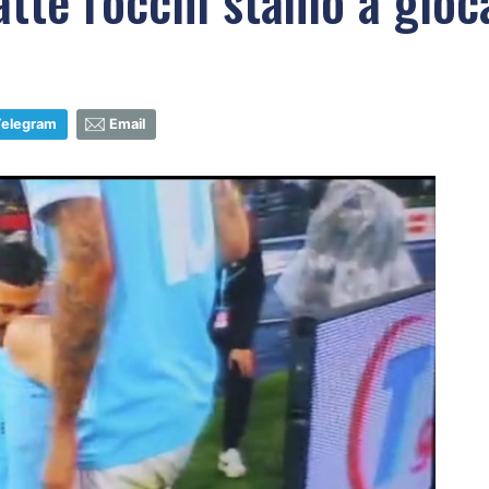
tte l'occhi stamo a gioc
Telegram
Email