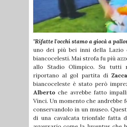
"Rifatte l'occhi stamo a giocà a pall
uno dei più bei inni della Lazio 
biancocelesti. Mai strofa fu più azz
allo Stadio Olimpico. Su tutti
riportano al gol partita di
Zacca
biancoceleste è stato però impre
Alberto
che avrebbe fatto impal
Vinci. Un momento che andrebbe f
conservandolo in un museo. Questo
di una cavalcata trionfale fatta d
avversario come la Juventus che ha