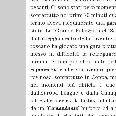
pesanti. Ci sono stati però momenti
soprattutto nei primi 70 minuti qu
fermo aveva riequilibrato una ga
stata. La "Grande Bellezza" del "S
dall'atteggiamento della Juventus
toscano ha giocato una gara pretta
messo in difficoltà la retroguar
minimi termini per oltre metà dell
esponenziale che sta avendo ques
rovinose, soprattutto in Coppa, m
nei momenti più difficili. I due
dall'Europa League e dalla Cham
oltre alle idee e alla tattica alla 
da un
"Comandante"
burbero ed a t
giudicare i risultati del camp