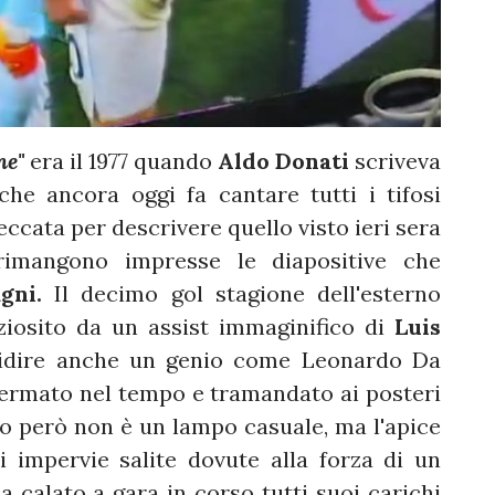
one"
era il 1977 quando
Aldo Donati
scriveva
che ancora oggi fa cantare tutti i tifosi
eccata per descrivere quello visto ieri sera
 rimangono impresse le diapositive che
gni.
Il decimo gol stagione dell'esterno
ziosito da un assist immaginifico di
Luis
lidire anche un genio come Leonardo Da
ermato nel tempo e tramandato ai posteri
 però non è un lampo casuale, ma l'apice
i impervie salite dovute alla forza di un
 calato a gara in corso tutti suoi carichi